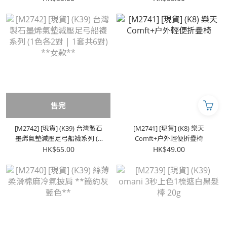
售完
[M2742] [現貨] (K39) 台灣製石
[M2741] [現貨] (K8) 樂天
墨烯氣墊減壓足弓船襪系列 (1
Comft+户外輕便折疊椅
色各2對 | 1套共6對) **女款**
HK$65.00
HK$49.00