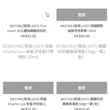
售完
[M2746] [現貨] (K21) Cool
[M2745] [現貨] (K37) 德國靜脈
touch 3D立體無鋼圈前扣舒適
曲張特效軟膏125ml
Bra
HK$55.00
HK$69.00
售完
售完
[M2744] [現貨] (K37) 泰國
[M2743] [現貨] (K37) 韓國奶奶
Chamo-Lico 蜂蜜洋甘菊口腔
脆脆草莓乾100g(一套2包）
噴劑 (20ml)
HK$55.00
HK$58.00