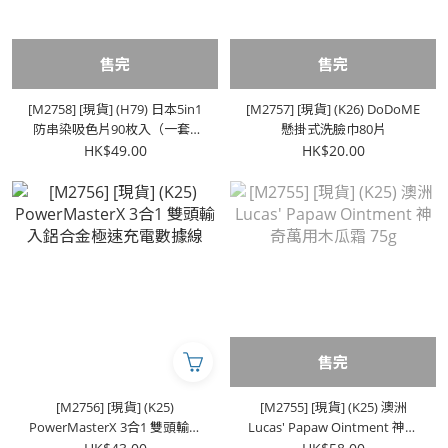
售完
售完
[M2758] [現貨] (H79) 日本5in1
[M2757] [現貨] (K26) DoDoME
防串染吸色片90枚入（一套2
懸掛式洗臉巾80片
盒）
HK$49.00
HK$20.00
售完
[M2756] [現貨] (K25)
[M2755] [現貨] (K25) 澳洲
PowerMasterX 3合1 雙頭輸入
Lucas' Papaw Ointment 神奇
鋁合金極速充電數據線
萬用木瓜霜 75g