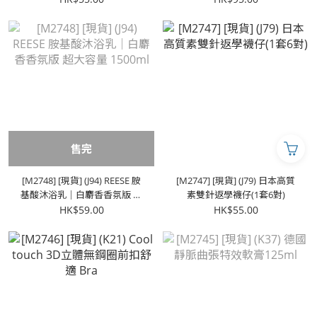
售完
[M2748] [現貨] (J94) REESE 胺
[M2747] [現貨] (J79) 日本高質
基酸沐浴乳｜白麝香香氛版 超
素雙針返學襪仔(1套6對)
大容量 1500ml
HK$59.00
HK$55.00