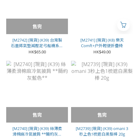
售完
[M2742] [現貨] (K39) 台灣製
[M2741] [現貨] (K8) 樂天
石墨烯氣墊減壓足弓船襪系列
Comft+户外輕便折疊椅
(1色各2對 | 1套共6對) **女
HK$65.00
HK$49.00
款**
售完
售完
[M2740] [現貨] (K39) 絲薄柔
[M2739] [現貨] (K39) omani 3
滑棉麻冷氣披肩 **簡約灰藍
秒上色1梳遮白黑髮棒 20g