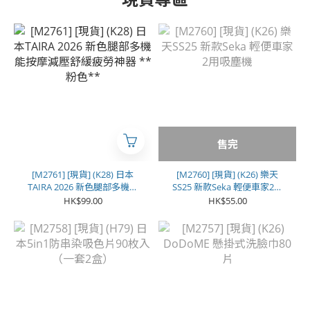
售完
[M2761] [現貨] (K28) 日本
[M2760] [現貨] (K26) 樂天
TAIRA 2026 新色腿部多機能
SS25 新款Seka 輕便車家2用
按摩減壓舒緩疲勞神器 **粉
吸塵機
HK$99.00
HK$55.00
色**