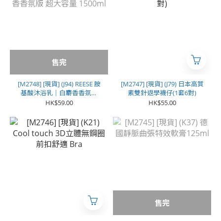
售完
[M2748] [現貨] (J94) REESE 胺
[M2747] [現貨] (J79) 日本高質
基酸沐浴乳｜白麝香香氛版
素雙針返學襪仔(1套6對)
超大容量 1500ml
HK$59.00
HK$55.00
售完