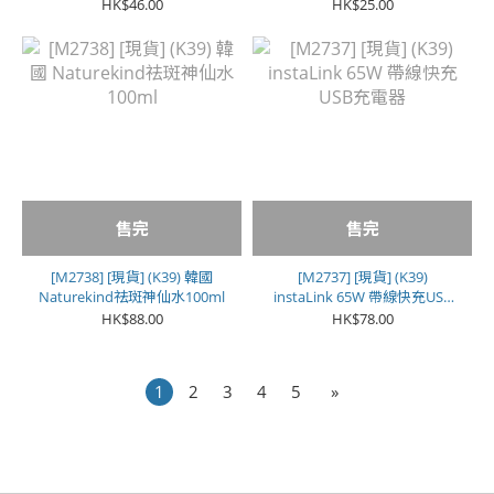
色**
HK$46.00
HK$25.00
售完
售完
[M2738] [現貨] (K39) 韓國
[M2737] [現貨] (K39)
Naturekind祛斑神仙水100ml
instaLink 65W 帶線快充USB
充電器
HK$88.00
HK$78.00
1
2
3
4
5
»