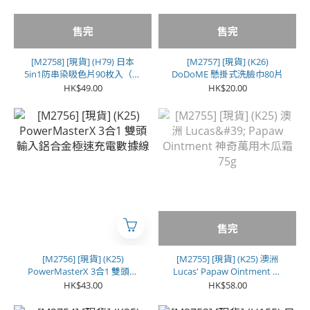
售完
售完
[M2758] [現貨] (H79) 日本
[M2757] [現貨] (K26)
5in1防串染吸色片90枚入（一
DoDoME 懸掛式洗臉巾80片
套2盒）
HK$49.00
HK$20.00
售完
[M2756] [現貨] (K25)
[M2755] [現貨] (K25) 澳洲
PowerMasterX 3合1 雙頭輸
Lucas' Papaw Ointment 神
入鋁合金極速充電數據線
奇萬用木瓜霜 75g
HK$43.00
HK$58.00