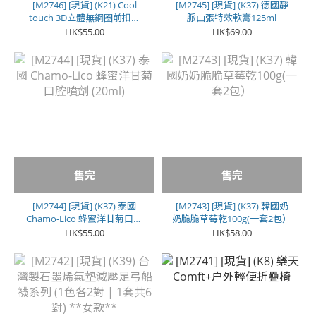
[M2746] [現貨] (K21) Cool
[M2745] [現貨] (K37) 德國靜
touch 3D立體無鋼圈前扣舒
脈曲張特效軟膏125ml
適 Bra
HK$55.00
HK$69.00
售完
售完
[M2744] [現貨] (K37) 泰國
[M2743] [現貨] (K37) 韓國奶
Chamo-Lico 蜂蜜洋甘菊口腔
奶脆脆草莓乾100g(一套2包）
噴劑 (20ml)
HK$55.00
HK$58.00