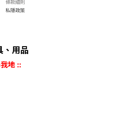
條款細則
私隱政策
具、用品
我地 ::