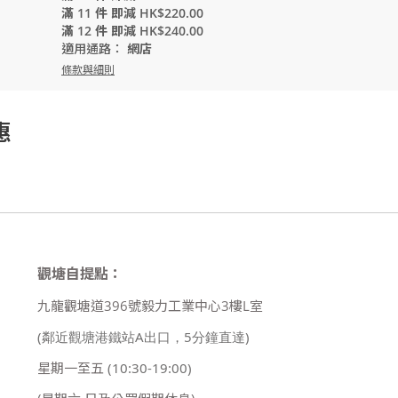
滿 11 件 即減 HK$220.00
滿 12 件 即減 HK$240.00
適用通路：
網店
條款與細則
惠
觀塘自提點：
九龍觀塘道396號毅力工業中心3樓L室
(鄰近觀塘港鐵站A出口，5分鐘直達)
星期一至五
(10:30-19:00)