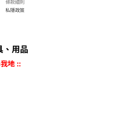
條款細則
私隱政策
具、用品
我地 ::