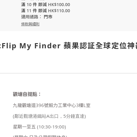
滿 10 件 即減 HK$100.00
滿 11 件 即減 HK$110.00
適用通路：
門市
條款與細則
icFlip My Finder 蘋果認証全球定位
觀塘自提點：
九龍觀塘道396號毅力工業中心3樓L室
(鄰近觀塘港鐵站A出口，5分鐘直達)
星期一至五
(10:30-19:00)