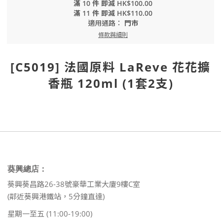
滿 10 件 即減 HK$100.00
滿 11 件 即減 HK$110.00
適用通路：
門市
條款與細則
[C5019] 法國原料 LaReve 花花擴
香瓶 120ml (1套2支)
葵興總店：
葵興葵昌路26-38號豪華工業大廈9樓C室
(鄰近葵興港鐵站，5分鐘直達)
星期一至五 (11:00-19:00)