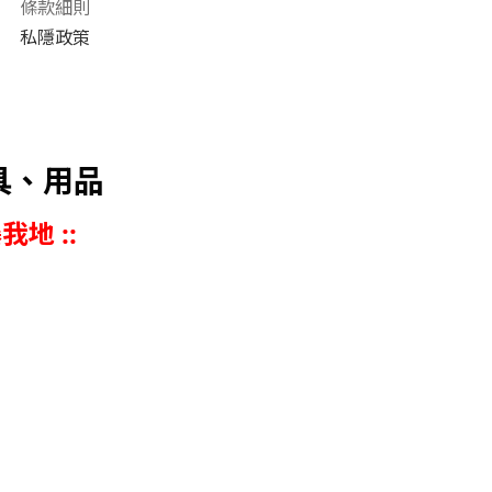
條款細則
私隱政策
具、用品
我地 ::