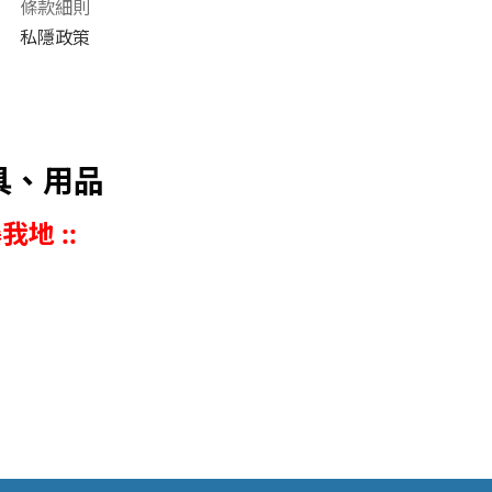
條款細則
私隱政策
具、用品
我地 ::