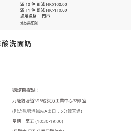
滿 10 件 即減 HK$100.00
滿 11 件 即減 HK$110.00
適用通路：
門市
條款與細則
 氨基酸洗面奶
觀塘自提點：
九龍觀塘道396號毅力工業中心3樓L室
(鄰近觀塘港鐵站A出口，5分鐘直達)
星期一至五
(10:30-19:00)