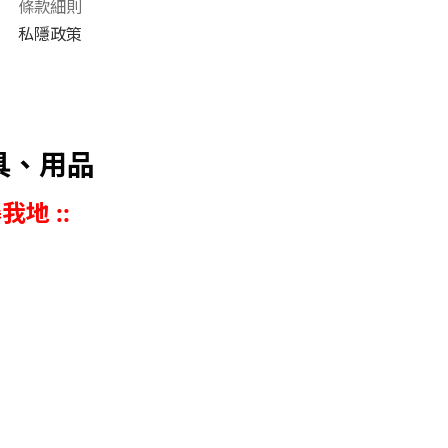
條款細則
私隱政策
具、用品
我地 ::