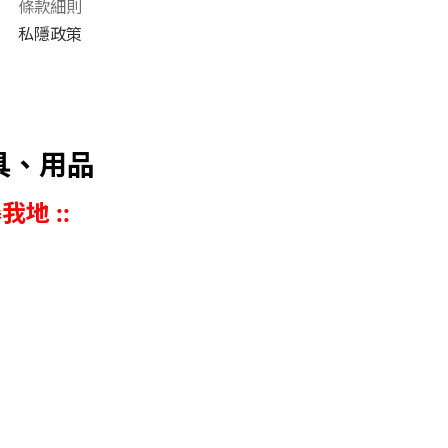
條款細則
私隱政策
具、用品
我地 ::