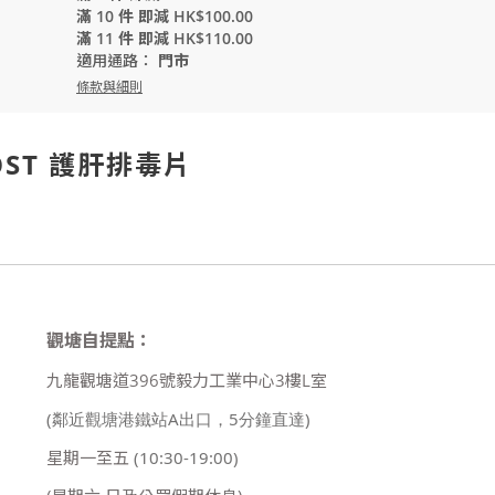
滿 10 件 即減 HK$100.00
滿 11 件 即減 HK$110.00
適用通路：
門市
條款與細則
BOOST 護肝排毒片
觀塘自提點：
九龍觀塘道396號毅力工業中心3樓L室
(鄰近觀塘港鐵站A出口，5分鐘直達)
星期一至五
(10:30-19:00)