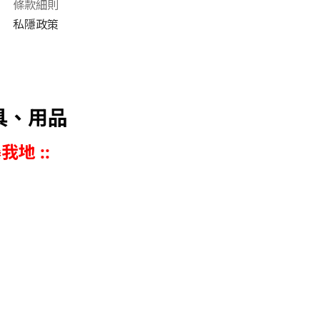
條款細則
私隱政策
具、用品
我地 ::