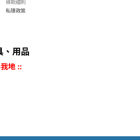
條款細則
私隱政策
具、用品
我地 ::