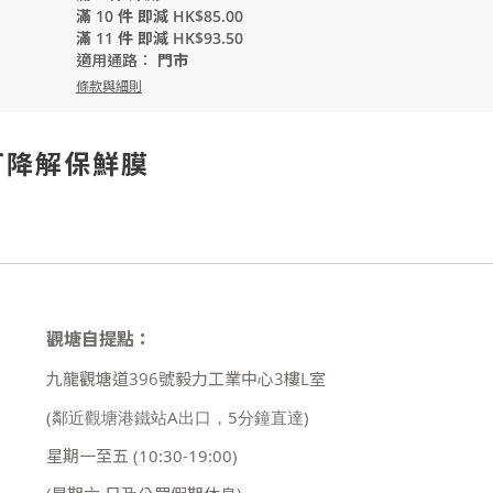
滿 10 件 即減 HK$85.00
滿 11 件 即減 HK$93.50
適用通路：
門市
條款與細則
級可降解保鮮膜
觀塘自提點：
九龍觀塘道396號毅力工業中心3樓L室
(鄰近觀塘港鐵站A出口，5分鐘直達)
星期一至五
(10:30-19:00)