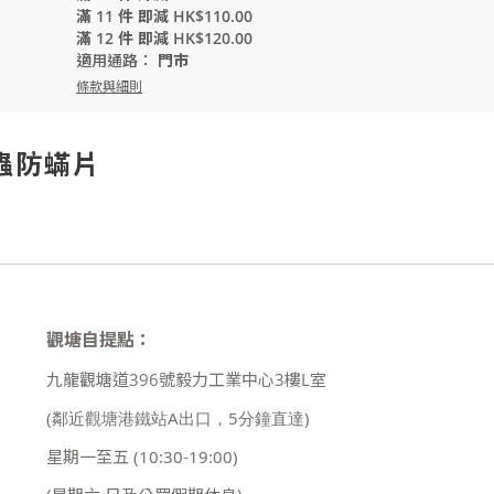
滿 11 件 即減 HK$110.00
滿 12 件 即減 HK$120.00
適用通路：
門市
條款與細則
除蟲防蟎片
觀塘自提點：
九龍觀塘道396號毅力工業中心3樓L室
(鄰近觀塘港鐵站A出口，5分鐘直達)
星期一至五
(10:30-19:00)