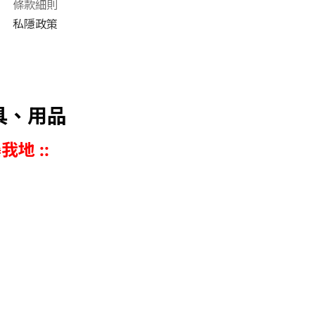
條款細則
私隱政策
具、用品
我地 ::