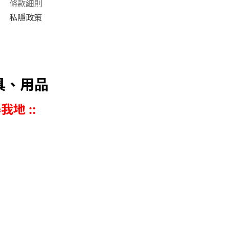
條款細則
私隱政策
具、用品
我地 ::