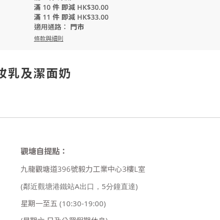
滿 10 件 即減 HK$30.00
滿 11 件 即減 HK$33.00
適用通路：
門市
條款與細則
和卸妝乳及潔面奶
觀塘自提點：
九龍觀塘道396號毅力工業中心3樓L室
(鄰近觀塘港鐵站A出口，5分鐘直達)
星期一至五
(10:30-19:00)