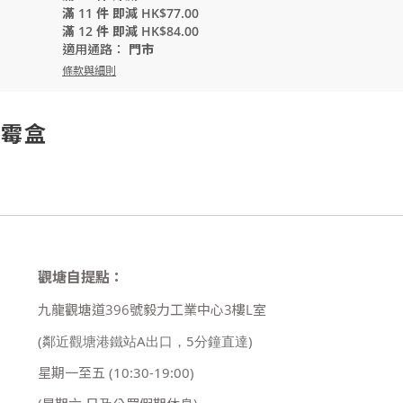
滿 11 件 即減 HK$77.00
滿 12 件 即減 HK$84.00
適用通路：
門市
條款與細則
防霉盒
觀塘自提點：
九龍觀塘道396號毅力工業中心3樓L室
(鄰近觀塘港鐵站A出口，5分鐘直達)
星期一至五
(10:30-19:00)