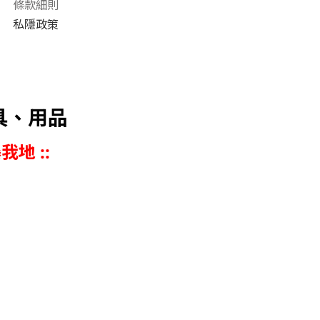
條款細則
私隱政策
具、用品
我地 ::