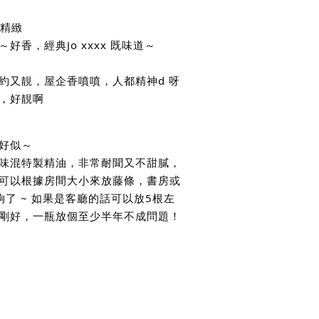
精緻
好香，經典Jo xxxx 既味道～
約又靚，屋企香噴噴，人都精神d 呀
，好靚啊
 好似～
味混特製精油，非常耐聞又不甜膩，
可以根據房間大小來放藤條，書房或
夠了 ~ 如果是客廳的話可以放5根左
剛好，一瓶放個至少半年不成問題！