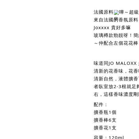
法國原料
嘩～超級
來自法國的香氛原料～
Joxxxx 貴好多嘛
玻璃樽款勁靚呀！簡
～仲配合左個花花棒
味道同JO MALOXX
清新的花香味，花香
清新自然，液體擴香
者臥室放2-3根就足
右，這樣香味濃度剛
配件：
擴香瓶1個
擴香棒6支
擴香花1支
容量：120ml