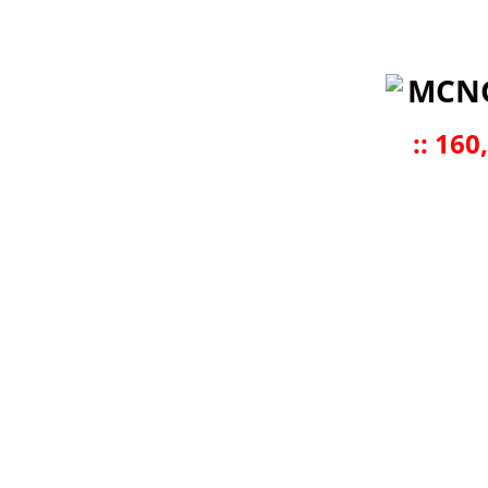
MCN
::
160