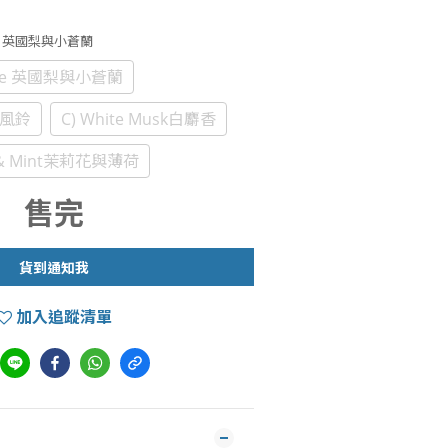
rfree 英國梨與小蒼蘭
rfree 英國梨與小蒼蘭
l藍風鈴
C) White Musk白麝香
ine& Mint茉莉花與薄荷
售完
貨到通知我
加入追蹤清單