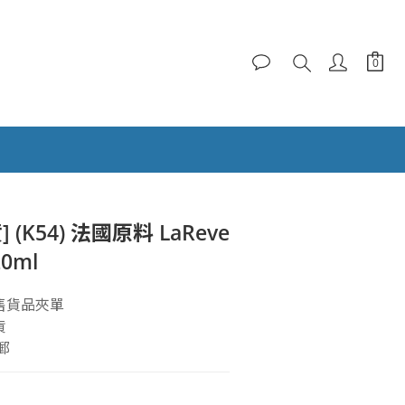
貨] (K54) 法國原料 LaReve
0ml
售貨品夾單
貨
郵