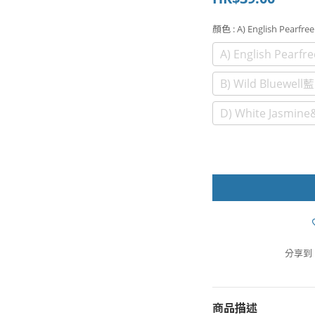
顏色
: A) English Pea
A) English Pea
B) Wild Bluewel
D) White Jasm
分享到
商品描述