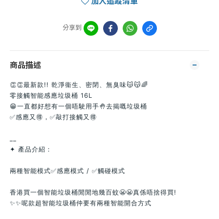
加入追蹤清單
分享到
商品描述
👏👏最新款!! 乾淨衞生、密閉、無臭味😽😽🌈
零接觸智能感應垃圾桶 16L
😁一直都好想有一個唔駛用手🤚去揭嘅垃圾桶
✅感應又🉐，✅敲打接觸又🉐
__
✦ 產品介紹：
兩種智能模式✅感應模式 / ✅觸碰模式
香港買一個智能垃圾桶閒閒地幾百蚊😬😬真係唔捨得買!
✨✨呢款超智能垃圾桶仲要有兩種智能開合方式