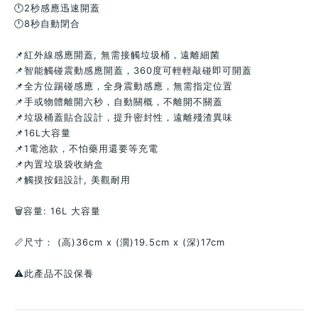
🕛2秒感應迅速開蓋
🕛8秒自動閉合
📌紅外線感應開蓋, 無需接觸垃圾桶，遠離細菌
📌智能觸碰震動感應開蓋，360度可輕輕敲碰即可開蓋
📌全方位踢碰感應，全身震動感應，無需指定位置
📌手或物體離開六秒，自動關概，不離開不關蓋
📌垃圾桶蓋貼合設計，提升密封性，遠離殘渣異味
📌16L大容量
📌1電池款，不怕藥用還要等充電
📌內置垃圾袋收納盒
📌觸摸按鈕設計, 美觀耐用
🗑容量: 16L 大容量
📏尺寸： (高)36cm x (濶)19.5cm x (深)17cm
⚠️此產品不設保養