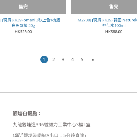
售完
售完
9] [現貨] (K39) omani 3秒上色1梳遮
[M2738] [現貨] (K39) 韓國 Natur
白黑髮棒 20g
神仙水100ml
HK$25.00
HK$88.00
1
2
3
4
5
»
觀塘自提點：
九龍觀塘道396號毅力工業中心3樓L室
(鄰近觀塘港鐵站A出口，5分鐘直達)