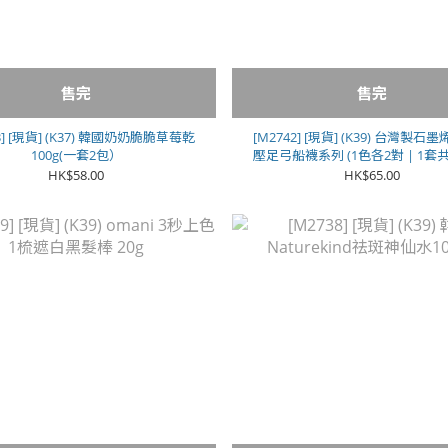
售完
售完
3] [現貨] (K37) 韓國奶奶脆脆草莓乾
[M2742] [現貨] (K39) 台灣製
100g(一套2包）
壓足弓船襪系列 (1色各2對 | 1套共6
女款**
HK$58.00
HK$65.00