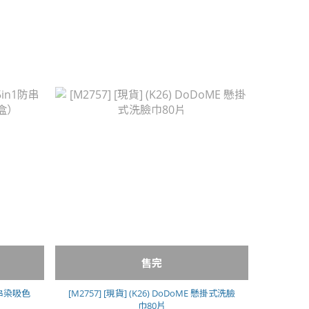
售完
1防串染吸色
[M2757] [現貨] (K26) DoDoME 懸掛式洗臉
巾80片