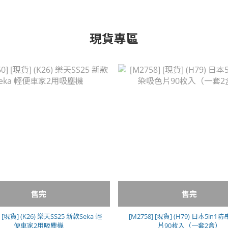
現貨專區
售完
售完
] [現貨] (K26) 樂天SS25 新款Seka 輕
[M2758] [現貨] (H79) 日本5in
便車家2用吸塵機
片90枚入（一套2盒）