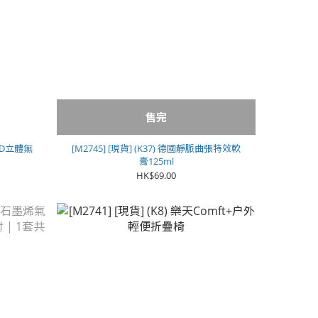
售完
h 3D立體無
[M2745] [現貨] (K37) 德國靜脈曲張特效軟
膏125ml
HK$69.00