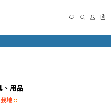
具、用品
 爆我地
::