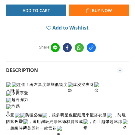
ADD TO CART
BUY NOW
Add to Wishlist
Share
DESCRIPTION
超值！著左溫度即刻低幾度
涼浸浸爽呀
冰爽享受
超高彈力
均碼
小童
防曬必備
，很多明星也配戴用來配搭衣服
，防曬
防紫外線
，選用高級純淨冰絲材質製成
，而且越帶越冰涼
，超級時尚美麗的一款雪花