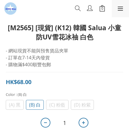
[M2565] [現貨] (K12) 韓國 Salua 小童
防UV雪花冰䄂 白色
- 網站現貨不能與預售貨品夾單
- 訂單在7-14天內發貨
- 購物滿$400順豐包郵
HK$68.00
Color
: (B) 白
(A) 黑
(B) 白
(C) 粉藍
(D) 粉紫