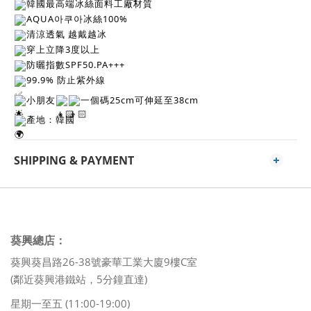
韓國最高端冰絲面料工廠材質
AQUA아쿠아冰絲100%
清涼透氣 越戴越冰
穿上立降3度以上
防曬指數SPF50.PA+++
99.9% 防止紫外線
小朋友
一個碼25cm可伸延至38cm
產地：韓國
SHIPPING & PAYMENT
葵興總店：
葵興葵昌路26-38號豪華工業大廈9樓C室
(鄰近葵興港鐵站，5分鐘直達)
星期一至五 (11:00-19:00)