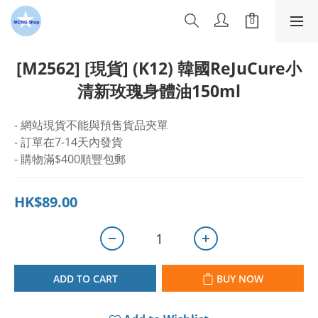
[M2562] [現貨] (K12) 韓國ReJuCure小
清新玫瑰身體油150ml
- 網站現貨不能與預售貨品夾單
- 訂單在7-14天內發貨
- 購物滿$400順豐包郵
HK$89.00
ADD TO CART
BUY NOW