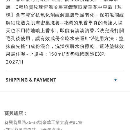
層，3種珍貴玫瑰恆溫冷壓蒸餾萃取精華花中皇后【玫
瑰】含有豐富抗氧化劑緩解肌膚乾燥老化，保濕滋潤緩
解細紋透亮肌膚密集滋養~花調的果香💐真的會讓人隔
天也不用特地噴上香水，即能有淡淡清香🛁洗完澡打開
毛孔後使用，讓有效成份全吃水去喔!! 💡使用方法：塗
抹前先搖勻成份混合，洗澡後將水份擦乾，這時塗抹效
果最佳喔~📌規格：150ml/支🌏韓國製造EXP. 
2027.11
SHIPPING & PAYMENT
葵興總店：
葵興葵昌路26-38號豪華工業大廈9樓C室
(鄰近葵興港鐵站，5分鐘直達)