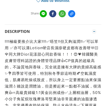
Add to Wishlist
Share
DESCRIPTION
‼️‼️極級要推介比大家‼️‼️✅唔笠‼️但又夠滋潤‼️✅可以單
用 ✅亦可以溝Lotion🫣店長濕疹硬皮都有改善呀🫶🏻
🌹同大牌Dior花漾甜心同款香味！！！😍💗韓國醫美
皮膚管理科認證的身體管理品牌👍CP值真的超級高
的，不論質地與香味，完全就是擁有大牌的貴婦高級感
✨💐四季皆可使用，特別秋冬季節這時期🍂空氣濕度
低，肌膚易乾燥或脫皮，所以身上一定要擦點油來保濕
滋潤💧雖說是潤體油，但是擦起來一點都不油膩，很清
爽👍⭐高級貴婦級1:1黃金比例成份✅上層精油層，50%
小分子角鯊烷玫瑰摩洛哥堅果油非常親膚的油脂滲透
力，非常優秀有助於保濕、防止水份流失✅下層原液