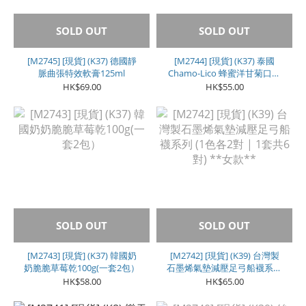
SOLD OUT
SOLD OUT
[M2745] [現貨] (K37) 德國靜
[M2744] [現貨] (K37) 泰國
脈曲張特效軟膏125ml
Chamo-Lico 蜂蜜洋甘菊口腔
噴劑 (20ml)
HK$69.00
HK$55.00
SOLD OUT
SOLD OUT
[M2743] [現貨] (K37) 韓國奶
[M2742] [現貨] (K39) 台灣製
奶脆脆草莓乾100g(一套2包）
石墨烯氣墊減壓足弓船襪系列
(1色各2對 | 1套共6對) **女
HK$58.00
HK$65.00
款**