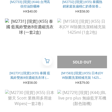
[M2733] [現貨] (K44) 台灣高
[M2732] [現貨] (K55) 泰國熱
倍控油防曬棒
銷家庭裝扁桃仁奶香留香珠
1500克
HK$40.00
HK$58.00
SOLD OUT
[M2731] [現貨] (K55) 泰國 藍
[M1583] [現貨] (K55) 日本JOY
風鈴雙效8倍濃縮洗衣球 (一
W除菌洗潔精補充裝 1425ml
套2盒)
(1盒2包)
HK$58.00
HK$79.00