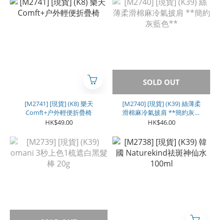
SOLD OUT
[M2741] [現貨] (K8) 樂天
[M2740] [現貨] (K39) 絲薄柔
Comft+户外輕便折疊椅
滑棉麻冷氣披肩 **簡約灰藍
色**
HK$49.00
HK$46.00