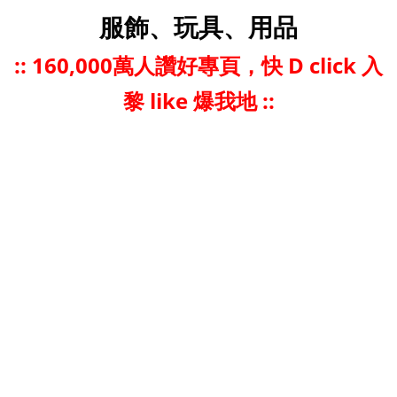
服飾、玩具、用品
::
160,000萬人讚好專頁，快 D click 入
黎 like 爆我地 ::