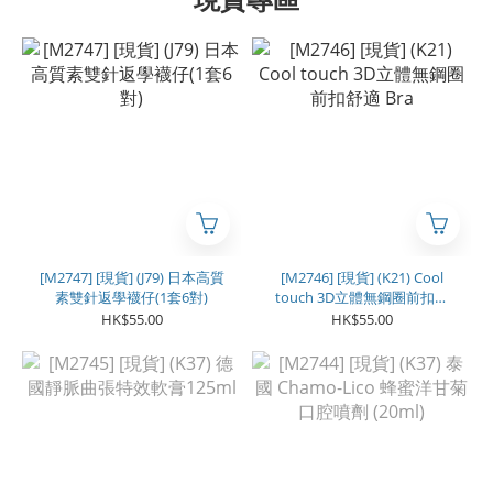
[M2747] [現貨] (J79) 日本高質
[M2746] [現貨] (K21) Cool
素雙針返學襪仔(1套6對)
touch 3D立體無鋼圈前扣舒
適 Bra
HK$55.00
HK$55.00