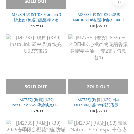
SOLD OUT
[M2739] [現貨] (K39) omani 3
[M2738] [現貨] (K39) 韓國
秒上色1梳遮白黑髮棒 20g
Naturekind祛斑神仙水100ml
HK$25.00
HK$88.00
SOLD OUT
SOLD OUT
[M2737] [現貨] (K39)
[M2736] [現貨] (K39) 日本
instaLink 65W 帶線快充USB
DEMIKI心機の物花語香氛身
充電器
體精華油(一套2支 / 每款各1)
HK$78.00
HK$55.00