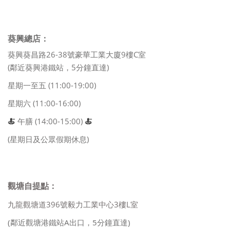
葵興總店：
葵興葵昌路26-38號豪華工業大廈9樓C室
(鄰近葵興港鐵站，5分鐘直達)
星期一至五 (11:00-19:00)
星期六 (11:00-16:00)
🍝
午膳 (14:00-15:00)
🍝
(星期日及公眾假期休息)
觀塘自提點：
九龍觀塘道396號毅力工業中心3樓L室
(鄰近觀塘港鐵站A出口，5分鐘直達)