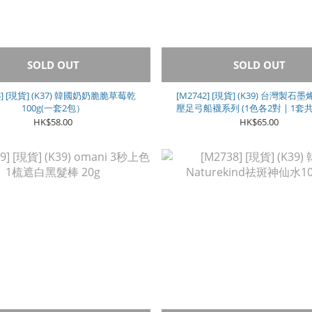
SOLD OUT
SOLD OUT
3] [現貨] (K37) 韓國奶奶脆脆草莓乾
[M2742] [現貨] (K39) 台灣製
100g(一套2包）
壓足弓船襪系列 (1色各2對 | 1套共6
女款**
HK$58.00
HK$65.00