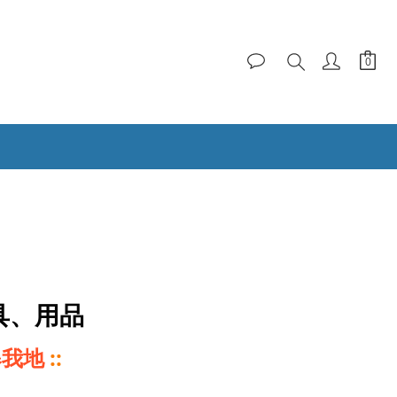
具、用品
 爆我地
::