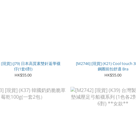
7] [現貨] (J79) 日本高質素雙針返學襪
[M2746] [現貨] (K21) Cool touc
仔(1套6對)
鋼圈前扣舒適 Bra
HK$55.00
HK$55.00