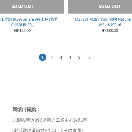
SOLD OUT
SOLD OUT
9] [現貨] (K39) omani 3秒上色1梳遮
[M2738] [現貨] (K39) 韓國 Natur
白黑髮棒 20g
神仙水100ml
HK$25.00
HK$88.00
1
2
3
4
5
»
觀塘自提點：
九龍觀塘道396號毅力工業中心3樓L室
(鄰近觀塘港鐵站A出口，5分鐘直達)