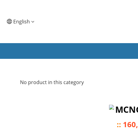
English
No product in this category
MCN
::
160