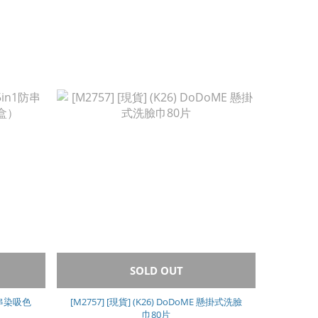
SOLD OUT
1防串染吸色
[M2757] [現貨] (K26) DoDoME 懸掛式洗臉
巾80片