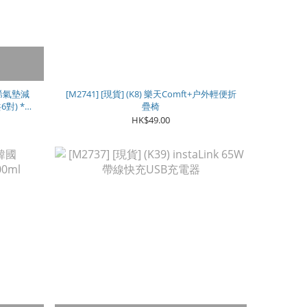
石墨烯氣墊減
[M2741] [現貨] (K8) 樂天Comft+户外輕便折
對) **
疊椅
HK$49.00