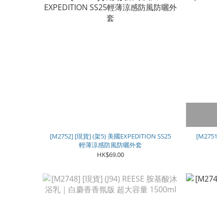
[M2752] [現貨] (架5) 美國EXPEDITION SS25
[M275
輕薄涼感防風防曬外套
HK$69.00