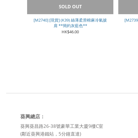
SOLD OUT
[M2740] [現貨] (K39) 絲薄柔滑棉麻冷氣披
[M273
肩 **簡約灰藍色**
HK$46.00
葵興總店：
葵興葵昌路26-38號豪華工業大廈9樓C室
(鄰近葵興港鐵站，5分鐘直達)