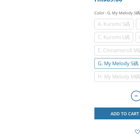
Color
: G. My Melody S碼
A. Kuromi S碼
C. Kuromi L碼
E. Cinnamoroll 
G. My Melody S碼
H. My Melody M碼 
ADD TO CART