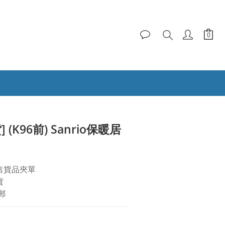
BUY NOW
貨] (K96前) Sanrio保暖居
售貨品夾單
貨
郵