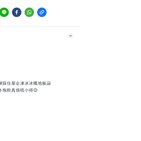
腳踩住屋企凍冰冰嘅地板🥶
冬拖鞋真係唔小得😌