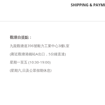
SHIPPING & PAYM
觀塘自提點：
九龍觀塘道396號毅力工業中心3樓L室
(鄰近觀塘港鐵站A出口，5分鐘直達)
星期一至五
(10:30-19:00)
(星期六,日及公眾假期休息)