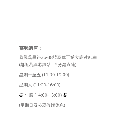
葵興總店：
葵興葵昌路26-38號豪華工業大廈9樓C室
(鄰近葵興港鐵站，5分鐘直達)
星期一至五 (11:00-19:00)
星期六 (11:00-16:00)
🍝
午膳 (14:00-15:00)
🍝
(星期日及公眾假期休息)