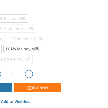
B. Kuromi M碼
D. Cinnamoroll S碼
M碼
F. Cinnamoroll L碼
H. My Melody M碼
J. My Melody L碼
BUY NOW
Add to Wishlist