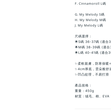
F. Cinnamoroll L碼
G. My Melody S碼
H. My Melody M碼
J. My Melody L碼
尺碼選擇：
🌟S碼 36-37碼 (適合3
🌟M碼 38-39碼 (適合
🌟L碼 40-41碼 (適合3
✨柔軟親膚，防寒保暖
✨4cm厚底，雲朵般舒
✨凹凸紋理，不易打滑
產品規格：
重量：450g
材質：绒毛、棉、EVA