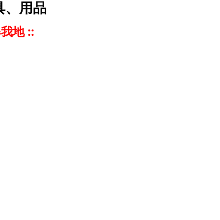
具、用品
我地 ::