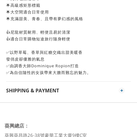
🌟高級感矩形標籤
🌟大空間適合日常使用
🌟充滿甜美、青春、且帶有夢幻感的風格
👍尼龍材質耐用、輕便且易於清潔
👍適合日常購物短途旅行隨身輕便
✅以野草莓、香草與紅糖交織出甜美暖香
發俏皮卻優雅的氣息
✅由調香大師Dominique Ropion打造
✅為自信隨性的女孩帶來大膽而難忘的魅力。
SHIPPING & PAYMENT
葵興總店：
葵興葵昌路26-38號豪華工業大廈9樓C室