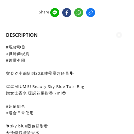
Share
DESCRIPTION
#現貨秒發
#供應商現貨
#數量有限
突發💢小編搶到30套咋🤭🤭超限量🗣️
👏👏MIUMIU Beauty Sky Blue Tote Bag
贈女士香水 暖調花果甜香 7ml😍
#超值組合
#適合日常使用
🌟sky blue藍色超耐看
🌟托特包贈送香水