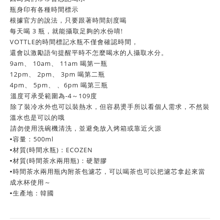
瓶身印有各種時間標示
根據官方的說法，只要跟著時間刻度喝
每天喝 3 瓶，就能攝取足夠的水份唷!
VOTTLE的時間標記水瓶不僅會確認時間，
還會以激勵語句提醒平時不怎麼喝水的人攝取水分。
9am、 10am、 11am 喝第一瓶
12pm、 2pm、 3pm 喝第二瓶
4pm、 5pm、 、6pm 喝第三瓶
️溫度可承受範圍為-4～109度
️除了裝冷水外也可以裝熱水，但容易燙手所以看個人需求，不然裝
溫水也是可以的哦
️請勿使用洗碗機清洗，並避免放入烤箱或靠近火源
▪️容量：500ml
▪️材質(時間水瓶)：ECOZEN
▪️材質(時間茶水兩用瓶)：硬塑膠
▪️時間茶水兩用瓶內附茶包濾芯，可以喝茶也可以把濾芯拿起來當
成水杯使用～
▪️生產地：韓國