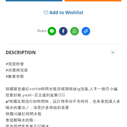
Add to Wishlist
Share
DESCRIPTION
#現貨秒發
#供應商現貨
#數量有限
韓國製造爆紅vottle時間水瓶😍呢期韓妹ig洗版,人手一個😯小編
想要好耐,yeah~店主搵到返黎🙆🏻‍♀️
✔️韓國近期流行的時間杯，設計簡單但不失時尚，也有著想讓人多
喝水的魔法🪄，深受許多韓妞的喜愛
韓國IG爆紅時間水瓶
會提醒喝水的瓶~
因為我們常常會忘記喝水