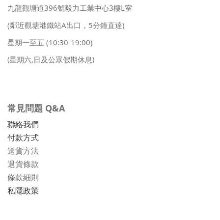
九龍觀塘道396號毅力工業中心3樓L室
(鄰近觀塘港鐵站A出口，5分鐘直達)
星期一至五
(10:30-19:00)
(星期六,日及公眾假期休息)
常見問題 Q&A
聯絡我們
付款方式
送貨方法
退貨條款
條款細則
私隱政策