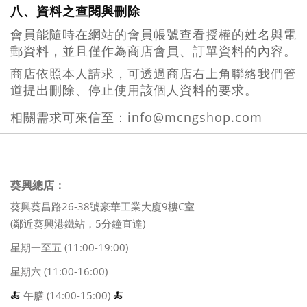
八、資料之查閱與刪除
會員能隨時在網站的會員帳號查看授權的姓名與電
郵資料，並且僅作為商店會員、訂單資料的內容。
商店依照本人請求，可透過商店右上角聯絡我們管
道提出刪除、停止使用該個人資料的要求。
info@mcngshop.com
相關需求可來信至：
葵興總店：
葵興葵昌路26-38號豪華工業大廈9樓C室
(鄰近葵興港鐵站，5分鐘直達)
星期一至五 (11:00-19:00)
星期六 (11:00-16:00)
🍝
午膳 (14:00-15:00)
🍝