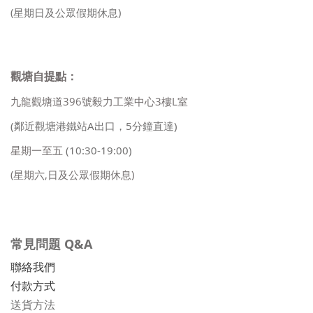
(星期日及公眾假期休息)
觀塘自提點：
九龍觀塘道396號毅力工業中心3樓L室
(鄰近觀塘港鐵站A出口，5分鐘直達)
星期一至五
(10:30-19:00)
(星期六,日及公眾假期休息)
常見問題 Q&A
聯絡我們
付款方式
送貨方法