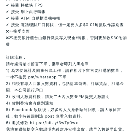
✔ 接受 轉數快 FPS
✔ 接受 網上銀行轉帳
✔ 接受 ATM 自動櫃員機轉帳
✔ 接受 電話理財戶口轉帳，但一定要入多$0.01尾數以作識別查
❌不接受支票
❌不接受銀行櫃台由銀行職員存入現金/轉帳，否則要加收$30附加
費
訂購流程：
請考慮清楚才留言下單，棄單者即列入黑名單
1) 為方便統計及同事分流工作，請在相片下留言要訂購的數量，
一律不接受 pm/whatsapp 下單
2) 稍後有專人回覆入數資料，包括訂單號碼、訂購貨品、訂購金
額、本公司銀行戶口
3) 收到入數資料後，請於二天內入數並PM提交入數證明
4) 貨到香港會有個別通知
5) Facebook 改版後，好多客人反應收唔到回覆，請大家留言
後，數小時後回到該 post 查看入數資料。
6) 退貨條款 https://bit.ly/3wTp0wx
我地會跟據提交入數證明先後次序安排出貨，越早入數越早出貨。