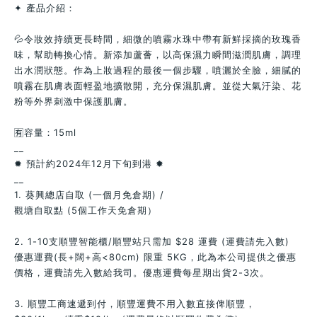
✦ 產品介紹：
💦令妝效持續更長時間，細微的噴霧水珠中帶有新鮮採摘的玫瑰香
味，幫助轉換心情。新添加蘆薈，以高保濕力瞬間滋潤肌膚，調理
出水潤狀態。作為上妝過程的最後一個步驟，噴灑於全臉，細膩的
噴霧在肌膚表面輕盈地擴散開，充分保濕肌膚。並從大氣汙染、花
粉等外界刺激中保護肌膚。
🈶容量：15ml
__
✹ 預計約2024年12月下旬到港 ✹
__
1. 葵興總店自取 (一個月免倉期) /
觀塘自取點 (5個工作天免倉期）
2. 1-10支順豐智能櫃/順豐站只需加 $28 運費 (運費請先入數)
優惠運費(長+闊+高<80cm) 限重 5KG，此為本公司提供之優惠
價格，運費請先入數給我司。優惠運費每星期出貨2-3次。
3. 順豐工商速遞到付，順豐運費不用入數直接俾順豐，