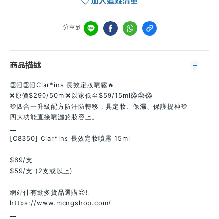
加入追蹤清單
分享到
商品描述
👏🏻👏🏻Clar*ins 長效定妝噴霧🔥
❌原價$290/50ml❌以家低至$59/15ml😱😱😱
🩷四合一升級配方防汗防轉移，具定妝、保濕、保護提神🩷
四大功能直接噴灑於妝容上。
__
[C8350] Clar*ins 長效定妝噴霧 15ml
$69/支
$59/支 (2支或以上)
網站仲有勁多貨品選購😍‼
https://www.mcngshop.com/
__