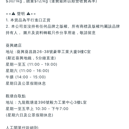
$30/1kg，續重$12/kg (運費最終以順豐收費為準)
==⚠️ 聲明 ⚠️==
1. 本貨品為平行進口正貨
2. 本公司並沒持有任何品牌之版權。所有商標及版權均屬該品牌
持有人， 圖片及資料轉載只作分享用途，敬請留意
葵興總店
地址 :葵興葵昌路26-38號豪華工業大廈9樓C室
(鄰近葵興地鐵，5分鐘直達)
星期一至五 (11:00 - 19:00)
星期六 (11:00 - 16:00)
午膳 (14:00 - 15:00)
星期日及公眾假期休息
觀塘自取點
地址：九龍觀塘道396號毅力工業中心3樓L室
星期一至五早上 10:30 - 下午7:00
(星期六日及公眾假期休息)
人工開單付款細則: