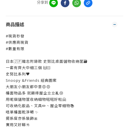
分享到
商品描述
#現貨秒發
#供應商現貨
#數量有限
日本🇯🇵雜志附錄款 史努比桌面儲物收納筐🗃️
一套有齊大中細三個 🙌🏻
史努比系列♥️
Snoopy &Friends 經典圖案
大朋友小朋友都中意😍😍
檯面物品多 就顯得屋企立立亂😢
用呢個儲物筐收納細物啱啱好啦🤗
可收納化妝品、文具✏️、屋企零細物📚
唔單檯面乾淨嗮 ✨
擺係度亦係裝飾🎀
實用又好睇🪅