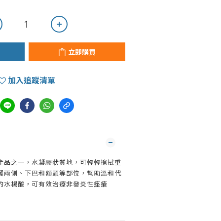
立即購買
加入追蹤清單
產品之一，水凝膠狀質地，可輕輕擦拭重
翼兩側、下巴和額頭等部位，幫助溫和代
 的水楊酸，可有效治療非發炎性痤瘡