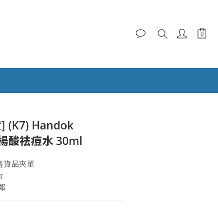
立即購買
] (K7) Handok
 水楊酸祛痘水 30ml
售貨品夾單
貨
郵