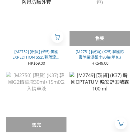
售完
[M2752] [現貨] (架5) 美國
[M2751] [現貨] (K25) 韓國除
EXPEDITION SS25輕薄涼感
霉除菌濕紙巾80抽(單包)
防風防曬外套
HK$69.00
HK$49.00
售完