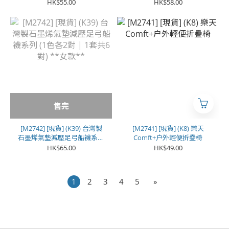
噴劑 (20ml)
HK$55.00
HK$58.00
售完
[M2742] [現貨] (K39) 台灣製
[M2741] [現貨] (K8) 樂天
石墨烯氣墊減壓足弓船襪系列
Comft+户外輕便折疊椅
(1色各2對 | 1套共6對) **女
HK$65.00
HK$49.00
款**
1
2
3
4
5
»