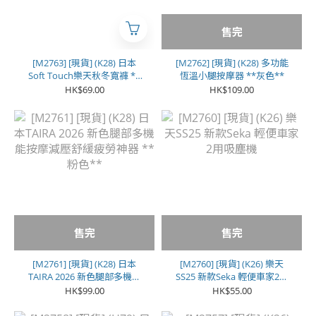
售完
[M2763] [現貨] (K28) 日本
[M2762] [現貨] (K28) 多功能
Soft Touch樂天秋冬寬褲 **
恆溫小腿按摩器 **灰色**
黑色**
HK$69.00
HK$109.00
售完
售完
[M2761] [現貨] (K28) 日本
[M2760] [現貨] (K26) 樂天
TAIRA 2026 新色腿部多機能
SS25 新款Seka 輕便車家2用
按摩減壓舒緩疲勞神器 **粉
吸塵機
HK$99.00
HK$55.00
色**