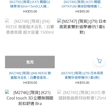
[M2750] [現貨] (K37) 韓國G2
[M2749] [現貨] (K37) 韓國
精華液30ml+15mlX2入精華
OPTATUM 晚安舒眠噴霧 100
液
ml
HK$55.00
HK$95.00
售完
[M2748] [現貨] (J94) REESE 胺
[M2747] [現貨] (J79) 日本高質
基酸沐浴乳｜白麝香香氛版
素雙針返學襪仔(1套6對)
超大容量 1500ml
HK$59.00
HK$55.00