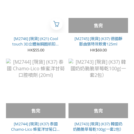
售完
[M2746] [現貨] (K21) Cool
[M2745] [現貨] (K37) 德國靜
touch 3D立體無鋼圈前扣舒
脈曲張特效軟膏125ml
適 Bra
HK$55.00
HK$69.00
售完
售完
[M2744] [現貨] (K37) 泰國
[M2743] [現貨] (K37) 韓國奶
Chamo-Lico 蜂蜜洋甘菊口腔
奶脆脆草莓乾100g(一套2包）