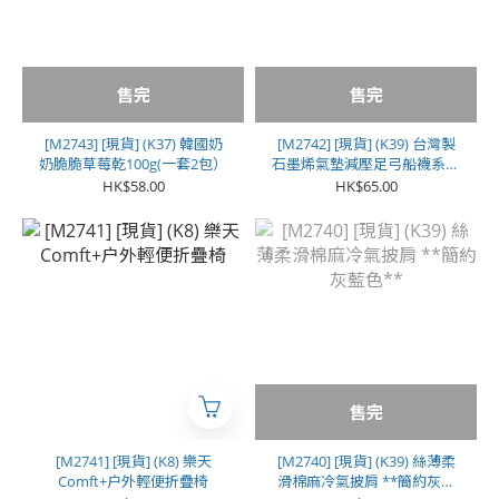
售完
售完
[M2743] [現貨] (K37) 韓國奶
[M2742] [現貨] (K39) 台灣製
奶脆脆草莓乾100g(一套2包）
石墨烯氣墊減壓足弓船襪系列
(1色各2對 | 1套共6對) **女
HK$58.00
HK$65.00
款**
售完
[M2741] [現貨] (K8) 樂天
[M2740] [現貨] (K39) 絲薄柔
Comft+户外輕便折疊椅
滑棉麻冷氣披肩 **簡約灰藍