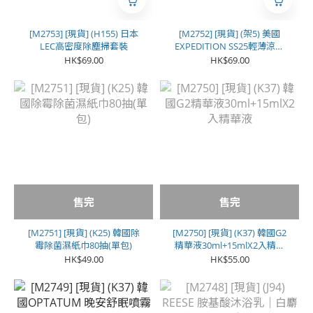
[M2753] [現貨] (H155) 日本
[M2752] [現貨] (架5) 美國
LEC高密度除塵掃套裝
EXPEDITION SS25輕薄涼感
防風防曬外套
HK$69.00
HK$69.00
售完
售完
[M2751] [現貨] (K25) 韓國除
[M2750] [現貨] (K37) 韓國G2
霉除菌濕紙巾80抽(單包)
精華液30ml+15mlX2入精華
液
HK$49.00
HK$55.00