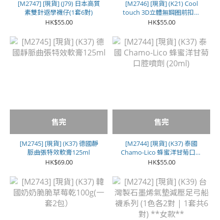
[M2747] [現貨] (J79) 日本高質
[M2746] [現貨] (K21) Cool
素雙針返學襪仔(1套6對)
touch 3D立體無鋼圈前扣舒
適 Bra
HK$55.00
HK$55.00
售完
售完
[M2745] [現貨] (K37) 德國靜
[M2744] [現貨] (K37) 泰國
脈曲張特效軟膏125ml
Chamo-Lico 蜂蜜洋甘菊口腔
噴劑 (20ml)
HK$69.00
HK$55.00