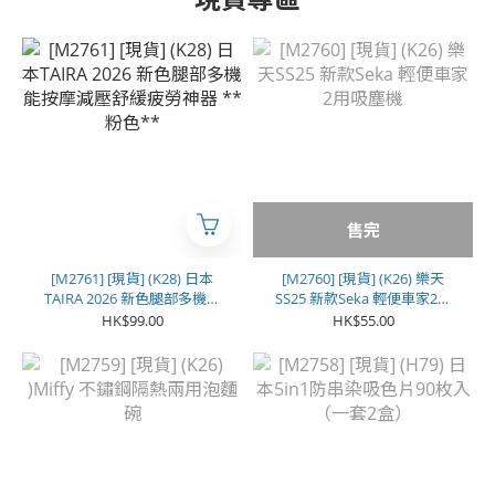
售完
[M2761] [現貨] (K28) 日本
[M2760] [現貨] (K26) 樂天
TAIRA 2026 新色腿部多機能
SS25 新款Seka 輕便車家2用
按摩減壓舒緩疲勞神器 **粉
吸塵機
HK$99.00
HK$55.00
色**