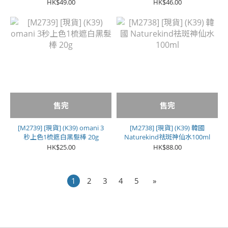
色**
HK$49.00
HK$46.00
售完
售完
[M2739] [現貨] (K39) omani 3
[M2738] [現貨] (K39) 韓國
秒上色1梳遮白黑髮棒 20g
Naturekind祛斑神仙水100ml
HK$25.00
HK$88.00
1
2
3
4
5
»