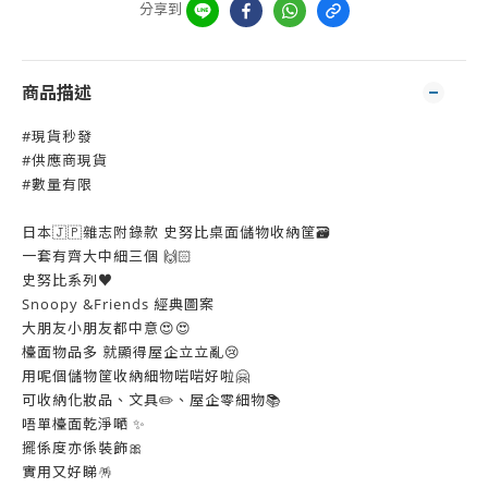
分享到
商品描述
#現貨秒發
#供應商現貨
#數量有限
日本🇯🇵雜志附錄款 史努比桌面儲物收納筐🗃️
一套有齊大中細三個 🙌🏻
史努比系列♥️
Snoopy &Friends 經典圖案
大朋友小朋友都中意😍😍
檯面物品多 就顯得屋企立立亂😢
用呢個儲物筐收納細物啱啱好啦🤗
可收納化妝品、文具✏️、屋企零細物📚
唔單檯面乾淨嗮 ✨
擺係度亦係裝飾🎀
實用又好睇🪅