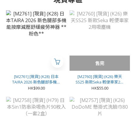
售完
[M2761] [現貨] (K28) 日本
[M2760] [現貨] (K26) 樂天
TAIRA 2026 新色腿部多機能
SS25 新款Seka 輕便車家2用
按摩減壓舒緩疲勞神器 **粉
吸塵機
HK$99.00
HK$55.00
色**