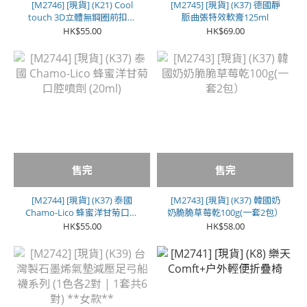
[M2746] [現貨] (K21) Cool
[M2745] [現貨] (K37) 德國靜
touch 3D立體無鋼圈前扣舒
脈曲張特效軟膏125ml
適 Bra
HK$55.00
HK$69.00
售完
售完
[M2744] [現貨] (K37) 泰國
[M2743] [現貨] (K37) 韓國奶
Chamo-Lico 蜂蜜洋甘菊口腔
奶脆脆草莓乾100g(一套2包）
噴劑 (20ml)
HK$55.00
HK$58.00