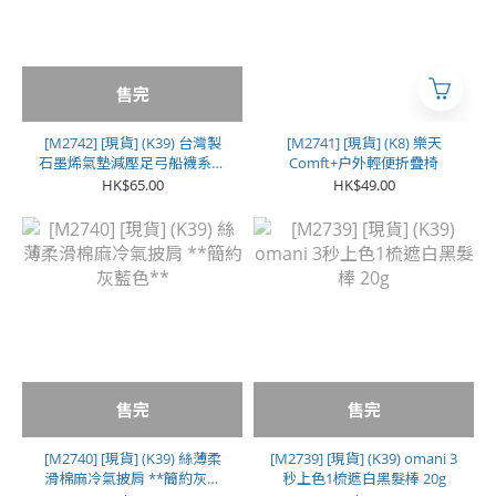
售完
[M2742] [現貨] (K39) 台灣製
[M2741] [現貨] (K8) 樂天
石墨烯氣墊減壓足弓船襪系列
Comft+户外輕便折疊椅
(1色各2對 | 1套共6對) **女
HK$65.00
HK$49.00
款**
售完
售完
[M2740] [現貨] (K39) 絲薄柔
[M2739] [現貨] (K39) omani 3
滑棉麻冷氣披肩 **簡約灰藍
秒上色1梳遮白黑髮棒 20g