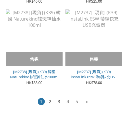
色**
HK$46.00
HK$25.00
售完
售完
[M2738] [現貨] (K39) 韓國
[M2737] [現貨] (K39)
Naturekind祛斑神仙水100ml
instaLink 65W 帶線快充USB
充電器
HK$88.00
HK$78.00
1
2
3
4
5
»