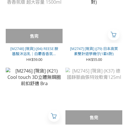
售完
[M2748] [現貨] (J94) REESE 胺
[M2747] [現貨] (J79) 日本高質
基酸沐浴乳｜白麝香香氛版
素雙針返學襪仔(1套6對)
超大容量 1500ml
HK$59.00
HK$55.00
售完