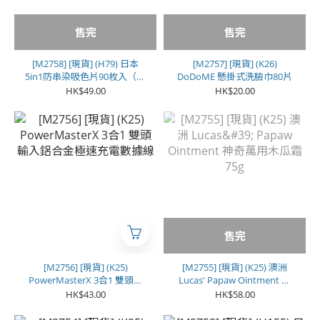
售完
售完
[M2758] [現貨] (H79) 日本
[M2757] [現貨] (K26)
5in1防串染吸色片90枚入（一
DoDoME 懸掛式洗臉巾80片
套2盒）
HK$49.00
HK$20.00
售完
[M2756] [現貨] (K25)
[M2755] [現貨] (K25) 澳洲
PowerMasterX 3合1 雙頭輸
Lucas' Papaw Ointment 神
入鋁合金極速充電數據線
奇萬用木瓜霜 75g
HK$43.00
HK$58.00