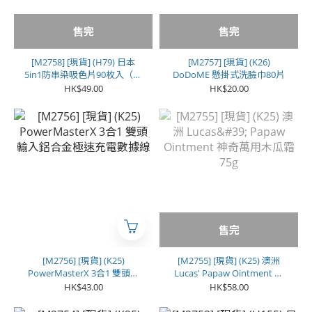
售完
售完
[M2758] [現貨] (H79) 日本
[M2757] [現貨] (K26)
5in1防串染吸色片90枚入（一
DoDoME 懸掛式洗臉巾80片
套2盒）
HK$49.00
HK$20.00
售完
[M2756] [現貨] (K25)
[M2755] [現貨] (K25) 澳洲
PowerMasterX 3合1 雙頭輸
Lucas' Papaw Ointment 神
入鋁合金極速充電數據線
奇萬用木瓜霜 75g
HK$43.00
HK$58.00