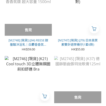
售完
[M2748] [現貨] (J94) REESE 胺
[M2747] [現貨] (J79) 日本高質
基酸沐浴乳｜白麝香香氛版
素雙針返學襪仔(1套6對)
超大容量 1500ml
HK$59.00
HK$55.00
售完