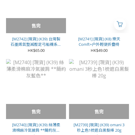
售完
[M2742] [現貨] (K39) 台灣製
[M2741] [現貨] (K8) 樂天
石墨烯氣墊減壓足弓船襪系列
Comft+户外輕便折疊椅
(1色各2對 | 1套共6對) **女
HK$65.00
HK$49.00
款**
售完
售完
[M2740] [現貨] (K39) 絲薄柔
[M2739] [現貨] (K39) omani 3
滑棉麻冷氣披肩 **簡約灰藍
秒上色1梳遮白黑髮棒 20g