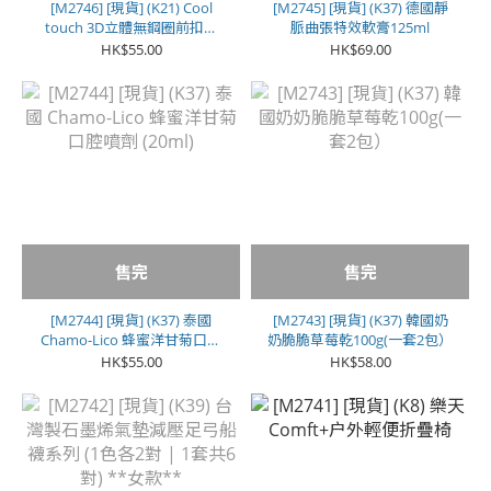
[M2746] [現貨] (K21) Cool
[M2745] [現貨] (K37) 德國靜
touch 3D立體無鋼圈前扣舒
脈曲張特效軟膏125ml
適 Bra
HK$55.00
HK$69.00
售完
售完
[M2744] [現貨] (K37) 泰國
[M2743] [現貨] (K37) 韓國奶
Chamo-Lico 蜂蜜洋甘菊口腔
奶脆脆草莓乾100g(一套2包）
噴劑 (20ml)
HK$55.00
HK$58.00