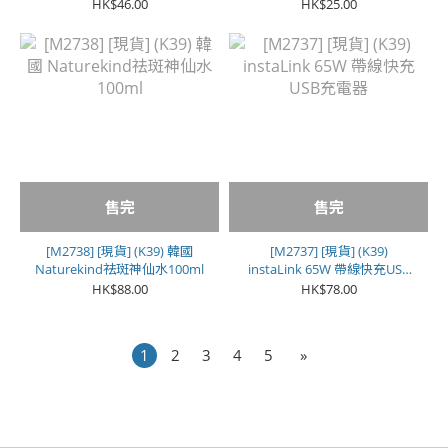
色**
HK$46.00
HK$25.00
售完
售完
[M2738] [現貨] (K39) 韓國
[M2737] [現貨] (K39)
Naturekind祛斑神仙水100ml
instaLink 65W 帶線快充USB
充電器
HK$88.00
HK$78.00
1
2
3
4
5
»