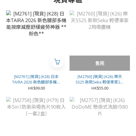
售完
[M2761] [現貨] (K28) 日本
[M2760] [現貨] (K26) 樂天
TAIRA 2026 新色腿部多機能
SS25 新款Seka 輕便車家2用
按摩減壓舒緩疲勞神器 **粉
吸塵機
HK$99.00
HK$55.00
色**