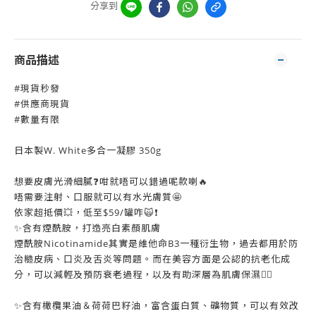
分享到
商品描述
#現貨秒發
#供應商現貨
#數量有限
日本製W. White多合一凝膠 350g
想要皮膚光滑細膩❓咁就唔可以錯過呢款喇🔥
唔需要注射、口服就可以有水光膚質🤩
依家超抵價💥，低至$59/罐咋🙀❗
✨含有煙酰胺，打造亮白素顏肌膚
煙酰胺Nicotinamide其實是維他命B3一種衍生物，過去都用於防
治糙皮病、口炎及舌炎等問題。而在美容方面是公認的抗老化成
分，可以減輕及預防衰老過程，以及有助深層為肌膚保濕👍🏻
✨含有橄欖果油＆荷荷巴籽油，富含蛋白質、礦物質，可以有效改