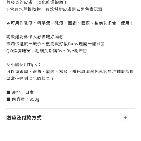
善發炎的皮膚，淡化乾燥皺紋！
✨含有水芹提取物，有效幫助皮膚退去黑色素沉澱
🔥可用作乳液、精華液、乳液、面霜、面膜、妝前乳多合一使用！
呢款絕對係懶人必備嘅好物😍！
滋潤保溼度一流💦～敷完就好似Baby塊面一樣👶🏻
QQ彈彈嘅💓，毛細孔都講Bye Bye喇👋🏻
💡小編使用Tips：
可以係眼周、眼角、眉間、額頭、嘴巴周圍黑色素容易堆積嘅部位
厚敷～達到淡化嘅效果丫
■ 產地：日本
■ 內容量：350g
送貨及付款方式