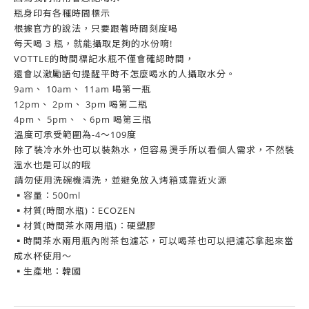
瓶身印有各種時間標示
根據官方的說法，只要跟著時間刻度喝
每天喝 3 瓶，就能攝取足夠的水份唷!
VOTTLE的時間標記水瓶不僅會確認時間，
還會以激勵語句提醒平時不怎麼喝水的人攝取水分。
9am、 10am、 11am 喝第一瓶
12pm、 2pm、 3pm 喝第二瓶
4pm、 5pm、 、6pm 喝第三瓶
️溫度可承受範圍為-4～109度
️除了裝冷水外也可以裝熱水，但容易燙手所以看個人需求，不然裝
溫水也是可以的哦
️請勿使用洗碗機清洗，並避免放入烤箱或靠近火源
▪️容量：500ml
▪️材質(時間水瓶)：ECOZEN
▪️材質(時間茶水兩用瓶)：硬塑膠
▪️時間茶水兩用瓶內附茶包濾芯，可以喝茶也可以把濾芯拿起來當
成水杯使用～
▪️生產地：韓國