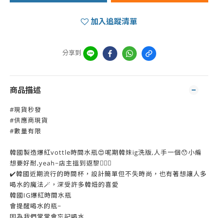
加入追蹤清單
分享到
商品描述
#現貨秒發
#供應商現貨
#數量有限
韓國製造爆紅vottle時間水瓶😍呢期韓妹ig洗版,人手一個😯小編
想要好耐,yeah~店主搵到返黎🙆🏻‍♀️
✔️韓國近期流行的時間杯，設計簡單但不失時尚，也有著想讓人多
喝水的魔法🪄，深受許多韓妞的喜愛
韓國IG爆紅時間水瓶
會提醒喝水的瓶~
因為我們常常會忘記喝水