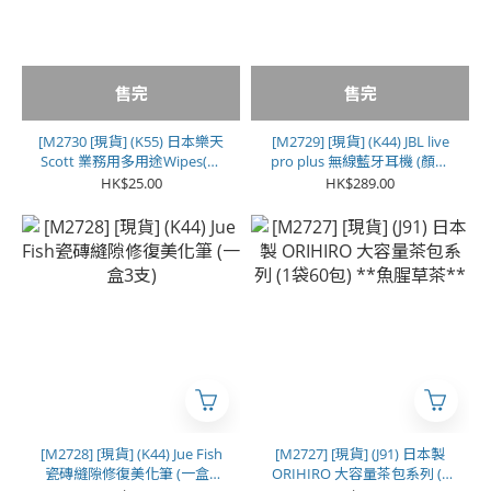
售完
售完
[M2730 [現貨] (K55) 日本樂天
[M2729] [現貨] (K44) JBL live
Scott 業務用多用途Wipes(一
pro plus 無線藍牙耳機 (顏色
套2卷）
隨機)
HK$25.00
HK$289.00
[M2728] [現貨] (K44) Jue Fish
[M2727] [現貨] (J91) 日本製
瓷磚縫隙修復美化筆 (一盒3
ORIHIRO 大容量茶包系列 (1