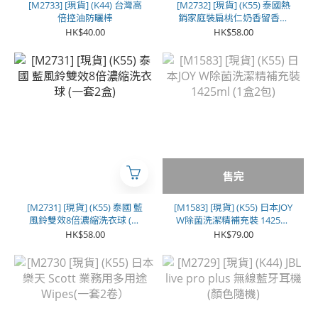
[M2733] [現貨] (K44) 台灣高
[M2732] [現貨] (K55) 泰國熱
倍控油防曬棒
銷家庭裝扁桃仁奶香留香珠
1500克
HK$40.00
HK$58.00
售完
[M2731] [現貨] (K55) 泰國 藍
[M1583] [現貨] (K55) 日本JOY
風鈴雙效8倍濃縮洗衣球 (一
W除菌洗潔精補充裝 1425ml
套2盒)
(1盒2包)
HK$58.00
HK$79.00