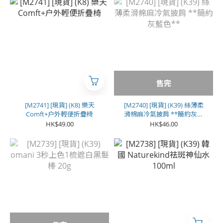
售完
[M2741] [現貨] (K8) 樂天
[M2740] [現貨] (K39) 絲薄柔
Comft+户外輕便折疊椅
滑棉麻冷氣披肩 **簡約灰藍
色**
HK$49.00
HK$46.00