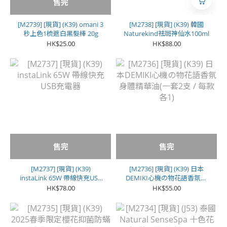
售完
[M2739] [現貨] (K39) omani 3
[M2738] [現貨] (K39) 韓國
秒上色1梳遮白黑髮棒 20g
Naturekind祛斑神仙水100ml
HK$25.00
HK$88.00
售完
售完
[M2737] [現貨] (K39)
[M2736] [現貨] (K39) 日本
instaLink 65W 帶線快充USB
DEMIKI心機の物花語香氛身
充電器
體精華油(一套2支 / 每款各1)
HK$78.00
HK$55.00