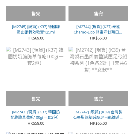
售完
售完
[M2745] [現貨] (K37) 德國靜
[M2744] [現貨] (K37) 泰國
脈曲張特效軟膏125ml
Chamo-Lico 蜂蜜洋甘菊口腔
噴劑 (20ml)
HK$69.00
HK$55.00
售完
售完
[M2743] [現貨] (K37) 韓國奶
[M2742] [現貨] (K39) 台灣製
奶脆脆草莓乾100g(一套2包）
石墨烯氣墊減壓足弓船襪系列
(1色各2對 | 1套共6對) **女
HK$58.00
HK$65.00
款**