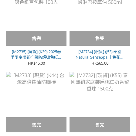
售完
售完
[M2735] [現貨] (K39) 2025春
[M2734] [現貨] (J53) 泰國
季限定櫻花抑菌防蟎吸色紙巨
Natural SenseSpa 十色花通
包裝 100入
淋巴按摩油 500ml
HK$45.00
HK$65.00
售完
售完