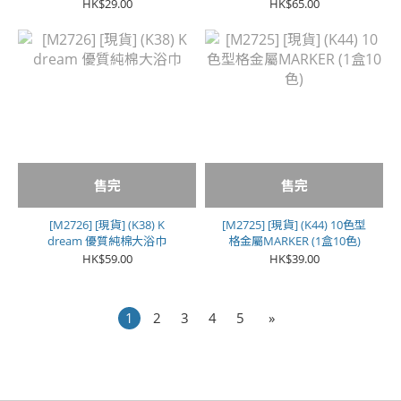
支)
袋60包) **魚腥草茶**
HK$29.00
HK$65.00
售完
售完
[M2726] [現貨] (K38) K
[M2725] [現貨] (K44) 10色型
dream 優質純棉大浴巾
格金屬MARKER (1盒10色)
HK$59.00
HK$39.00
1
2
3
4
5
»