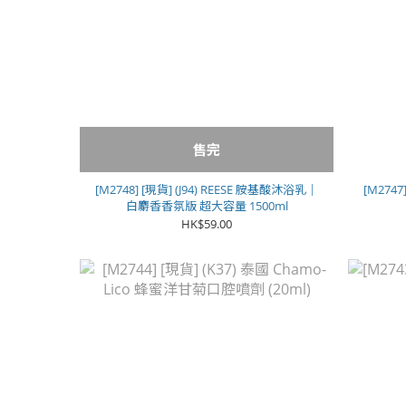
售完
[M2748] [現貨] (J94) REESE 胺基酸沐浴乳｜
[M274
白麝香香氛版 超大容量 1500ml
HK$59.00