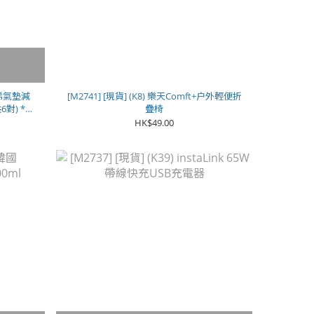
石墨烯氣墊減
[M2741] [現貨] (K8) 樂天Comft+户外輕便折
對) **
疊椅
HK$49.00