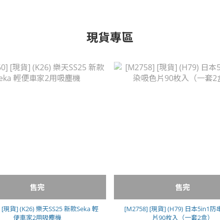
現貨專區
售完
售完
] [現貨] (K26) 樂天SS25 新款Seka 輕
[M2758] [現貨] (H79) 日本5in
便車家2用吸塵機
片90枚入（一套2盒）