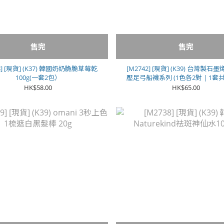
售完
售完
3] [現貨] (K37) 韓國奶奶脆脆草莓乾
[M2742] [現貨] (K39) 台灣製
100g(一套2包）
壓足弓船襪系列 (1色各2對 | 1套共6
女款**
HK$58.00
HK$65.00