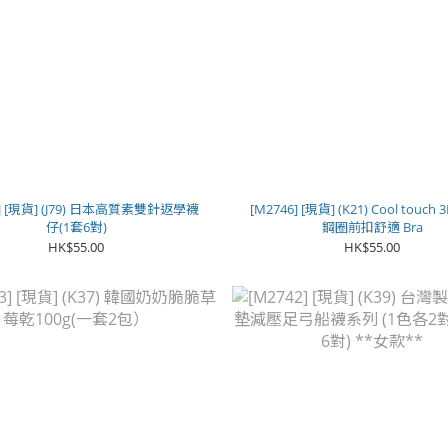
7] [現貨] (J79) 日本高質素雙針返學襪
[M2746] [現貨] (K21) Cool touc
仔(1套6對)
鋼圈前扣舒適 Bra
HK$55.00
HK$55.00