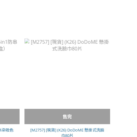
售完
1防串染吸色
[M2757] [現貨] (K26) DoDoME 懸掛式洗臉
巾80片