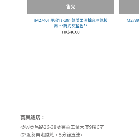
售完
[M2740] [現貨] (K39) 絲薄柔滑棉麻冷氣披
[M273
肩 **簡約灰藍色**
HK$46.00
葵興總店：
葵興葵昌路26-38號豪華工業大廈9樓C室
(鄰近葵興港鐵站，5分鐘直達)