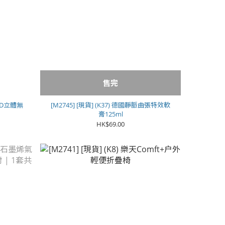
售完
h 3D立體無
[M2745] [現貨] (K37) 德國靜脈曲張特效軟
膏125ml
HK$69.00