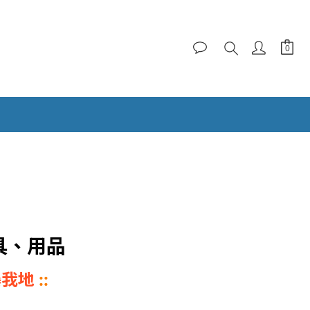
具、用品
 爆我地
::