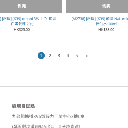
售完
售完
9] [現貨] (K39) omani 3秒上色1梳遮
[M2738] [現貨] (K39) 韓國 Natur
白黑髮棒 20g
神仙水100ml
HK$25.00
HK$88.00
1
2
3
4
5
»
觀塘自提點：
九龍觀塘道396號毅力工業中心3樓L室
(鄰近觀塘港鐵站A出口，5分鐘直達)