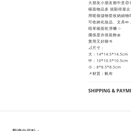
大朋友小朋友都中意😍
檯面物品多 就顯得屋企
用呢個儲物筐收納細物啱
可收納化妝品、文具✏️
唔單檯面乾淨嗮 ✨
擺係度亦係裝飾🎀
實用又好睇🪅
📐尺寸：
大：14*14.5*14.5cm
中：10*10.5*10.5cm
小：8*8.5*8.5cm
📌材質：帆布
SHIPPING & PAYM
觀塘自提點：