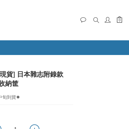
BUY NOW
[限量現貨] 日本雜志附錄款
面收納筐
月中旬到貨✹