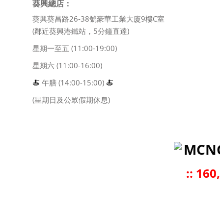
葵興總店：
葵興葵昌路26-38號豪華工業大廈9樓C室
(鄰近葵興港鐵站，5分鐘直達)
星期一至五 (11:00-19:00)
星期六 (11:00-16:00)
🍝
午膳 (14:00-15:00)
🍝
(星期日及公眾假期休息)
MCN
::
160