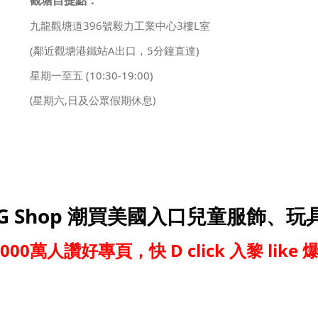
九龍觀塘道396號毅力工業中心3樓L室
(鄰近觀塘港鐵站A出口，5分鐘直達)
星期一至五
(10:30-19:00)
(星期六,日及公眾假期休息)
G Shop 潮買美國入口兒童服飾、玩
,000萬人讚好專頁，快 D click 入黎 like 爆