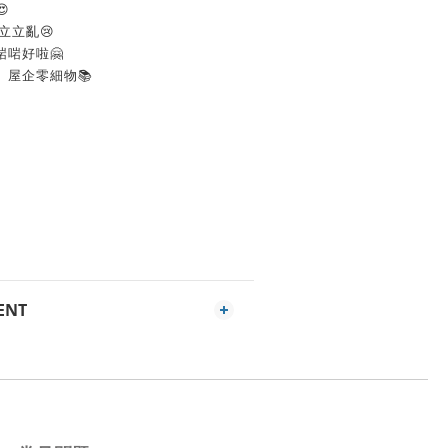

立立亂😢
啱好啦🤗
、屋企零細物📚
ENT