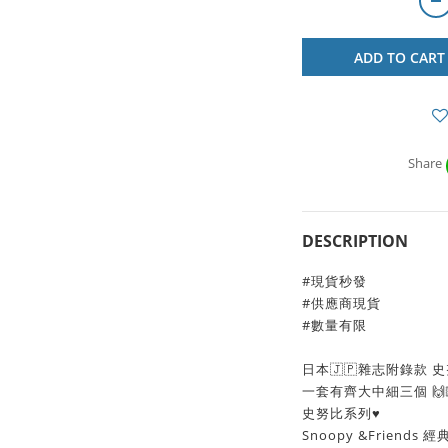
ADD TO CART
Share
DESCRIPTION
#現貨秒發
#供應商現貨
#數量有限
日本🇯🇵雜志附錄款 
一套有齊大中細三個 🙌
史努比系列♥️
Snoopy &Friends 