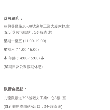
葵興總店：
葵興葵昌路26-38號豪華工業大廈9樓C室
(鄰近葵興港鐵站，5分鐘直達)
星期一至五 (11:00-19:00)
星期六 (11:00-16:00)
🍝
午膳 (14:00-15:00)
🍝
(星期日及公眾假期休息)
觀塘自提點：
九龍觀塘道396號毅力工業中心3樓L室
(鄰近觀塘港鐵站A出口，5分鐘直達)