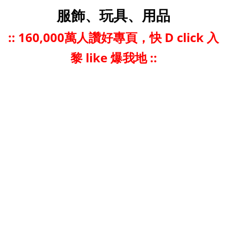
服飾、玩具、用品
::
160,000萬人讚好專頁，快 D click 入
黎 like 爆我地 ::