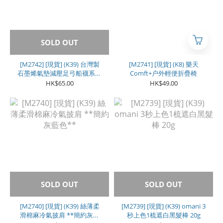
SOLD OUT
[M2742] [現貨] (K39) 台灣製
[M2741] [現貨] (K8) 樂天
石墨烯氣墊減壓足弓船襪系列
Comft+户外輕便折疊椅
(1色各2對 | 1套共6對) **女
HK$65.00
HK$49.00
款**
SOLD OUT
SOLD OUT
[M2740] [現貨] (K39) 絲薄柔
[M2739] [現貨] (K39) omani 3
滑棉麻冷氣披肩 **簡約灰藍
秒上色1梳遮白黑髮棒 20g