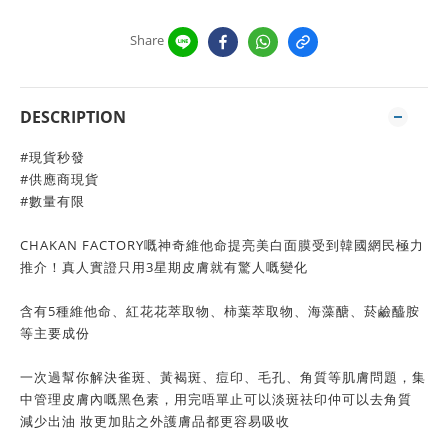
Share
DESCRIPTION
#現貨秒發
#供應商現貨
#數量有限
CHAKAN FACTORY嘅神奇維他命提亮美白面膜受到韓國網民極力
推介！真人實證只用3星期皮膚就有驚人嘅變化
含有5種維他命、紅花花萃取物、柿葉萃取物、海藻醣、菸鹼醯胺
等主要成份
一次過幫你解決雀斑、黃褐斑、痘印、毛孔、角質等肌膚問題，集
中管理皮膚內嘅黑色素，用完唔單止可以淡斑祛印仲可以去角質
減少出油 妝更加貼之外護膚品都更容易吸收