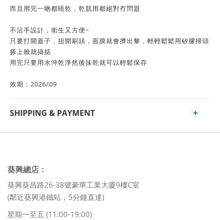
而且用完一啲都唔乾，乾肌用都絕對冇問題
不沾手設計，衛生又方便~
只要打開蓋子，扭開刷頭，面膜就會擠出黎，輕輕鬆鬆用矽膠掃頭
搽上臉就搞掂
用完只要用水沖乾淨然後抹乾就可以輕鬆保存
效期：2026/09
SHIPPING & PAYMENT
葵興總店：
葵興葵昌路26-38號豪華工業大廈9樓C室
(鄰近葵興港鐵站，5分鐘直達)
星期一至五 (11:00-19:00)