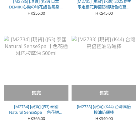
[M2736] [現貨] (K39) 日本
[M2735] [現貨] (K39) 2025春季
DEMIKI心機の物花語香氛身體
限定櫻花抑菌防蟎吸色紙巨包
精華油(一套2支 / 每款各1)
裝 100入
HK$55.00
HK$45.00
售完
售完
[M2734] [現貨] (J53) 泰國
[M2733] [現貨] (K44) 台灣高倍
Natural SenseSpa 十色花通淋
控油防曬棒
巴按摩油 500ml
HK$65.00
HK$40.00