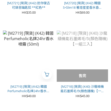
[M2721] [現貨] (K42) 迷你復古
[M2720] [現貨] (K42) 韓國
可錄音鑰匙扣 **紅色**
S•Slim18 著燈星星香水香薰
120ml
HK$35.00
HK$69.00
售完
[M2719] [現貨] (K42) 韓國
[M2718] [現貨] (K40) 沙龍級機
Perfumeholic名牌24hr香水噴
能石墨烯毛巾(顏色隨機)【一組
霧 (50ml)
三入】
HK$49.00
HK$45.00