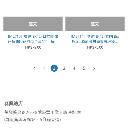
售完
售完
[M2715] [現貨] (K42) 日本製 泉
[M2714] [現貨] (K42) 泰國 Bio
州超薄印花浴巾 (1套2件｜每色
Extra 膠原蛋白頭髮護理療程
各1)
500g **黃色**
HK$79.00
HK$75.00
1
2
3
4
5
葵興總店：
葵興葵昌路26-38號豪華工業大廈9樓C室
(鄰近葵興港鐵站，5分鐘直達)