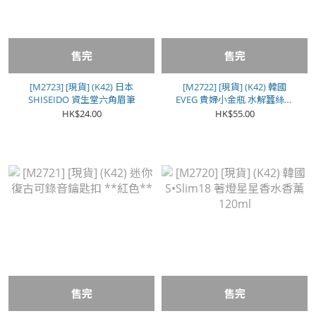
售完
售完
[M2723] [現貨] (K42) 日本
[M2722] [現貨] (K42) 韓國
SHISEIDO 資生堂六角眉筆
EVEG 貴婦小金瓶 水解蠶絲激
活面霜 50ml
HK$24.00
HK$55.00
售完
售完